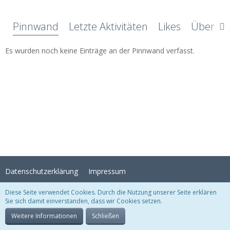
Pinnwand
Letzte Aktivitäten
Likes
Über mi
Es wurden noch keine Einträge an der Pinnwand verfasst.
Datenschutzerklärung
Impressum
Diese Seite verwendet Cookies. Durch die Nutzung unserer Seite erklären
Sie sich damit einverstanden, dass wir Cookies setzen.
Stil:
Crystal Temptation
, erstellt von
KittMedia
Community-Software:
WoltLab Suite™
Weitere Informationen
Schließen