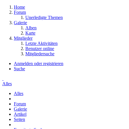
Home
Forum
Unerledigte Themen
Galerie
Alben
Karte
Mitglieder
Letzte Aktivitäten
Benutzer online
Mitgliedersuche
Anmelden oder registrieren
Suche
Alles
Alles
Forum
Galerie
Artikel
Seiten