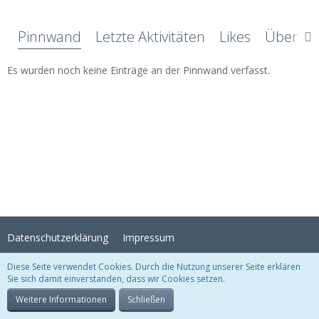
Pinnwand
Letzte Aktivitäten
Likes
Über mi
Es wurden noch keine Einträge an der Pinnwand verfasst.
Datenschutzerklärung
Impressum
Diese Seite verwendet Cookies. Durch die Nutzung unserer Seite erklären
Sie sich damit einverstanden, dass wir Cookies setzen.
Stil:
Crystal Temptation
, erstellt von
KittMedia
Community-Software:
WoltLab Suite™
Weitere Informationen
Schließen