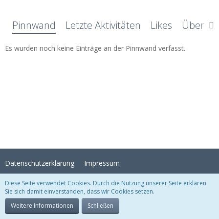
Pinnwand
Letzte Aktivitäten
Likes
Über mi
Es wurden noch keine Einträge an der Pinnwand verfasst.
Datenschutzerklärung
Impressum
Diese Seite verwendet Cookies. Durch die Nutzung unserer Seite erklären
Sie sich damit einverstanden, dass wir Cookies setzen.
Stil:
Crystal Temptation
, erstellt von
KittMedia
Community-Software:
WoltLab Suite™
Weitere Informationen
Schließen