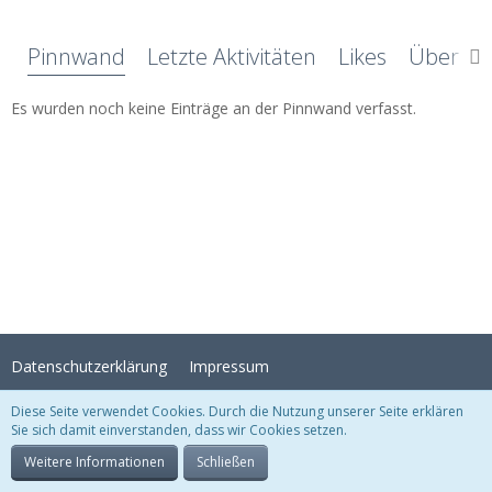
Pinnwand
Letzte Aktivitäten
Likes
Über mi
Es wurden noch keine Einträge an der Pinnwand verfasst.
Datenschutzerklärung
Impressum
Diese Seite verwendet Cookies. Durch die Nutzung unserer Seite erklären
Sie sich damit einverstanden, dass wir Cookies setzen.
Stil:
Crystal Temptation
, erstellt von
KittMedia
Community-Software:
WoltLab Suite™
Weitere Informationen
Schließen