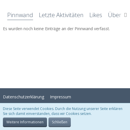
Pinnwand
Letzte Aktivitäten
Likes
Über mi
Es wurden noch keine Einträge an der Pinnwand verfasst.
Datenschutzerklärung
Impressum
Diese Seite verwendet Cookies. Durch die Nutzung unserer Seite erklären
Sie sich damit einverstanden, dass wir Cookies setzen.
Stil:
Crystal Temptation
, erstellt von
KittMedia
Community-Software:
WoltLab Suite™
Weitere Informationen
Schließen