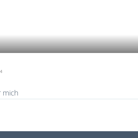
4
r mich