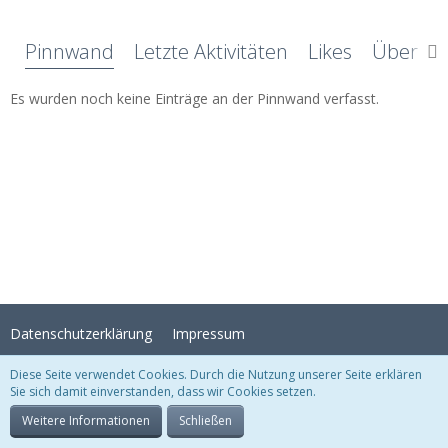
Pinnwand
Letzte Aktivitäten
Likes
Über mi
Es wurden noch keine Einträge an der Pinnwand verfasst.
Datenschutzerklärung
Impressum
Diese Seite verwendet Cookies. Durch die Nutzung unserer Seite erklären
Sie sich damit einverstanden, dass wir Cookies setzen.
Stil:
Crystal Temptation
, erstellt von
KittMedia
Community-Software:
WoltLab Suite™
Weitere Informationen
Schließen