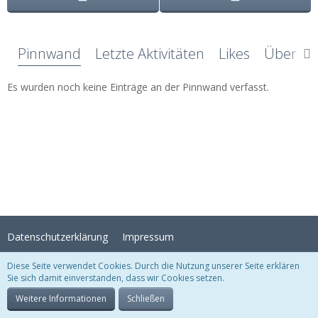
Pinnwand
Letzte Aktivitäten
Likes
Über mi
Es wurden noch keine Einträge an der Pinnwand verfasst.
Datenschutzerklärung
Impressum
Diese Seite verwendet Cookies. Durch die Nutzung unserer Seite erklären
Sie sich damit einverstanden, dass wir Cookies setzen.
Stil:
Crystal Temptation
, erstellt von
KittMedia
Community-Software:
WoltLab Suite™
Weitere Informationen
Schließen