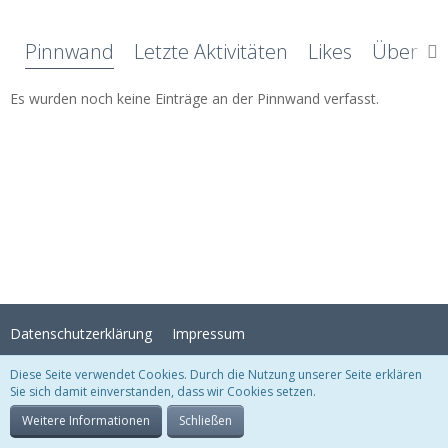
Pinnwand
Letzte Aktivitäten
Likes
Über mi
Es wurden noch keine Einträge an der Pinnwand verfasst.
Datenschutzerklärung
Impressum
Diese Seite verwendet Cookies. Durch die Nutzung unserer Seite erklären
Sie sich damit einverstanden, dass wir Cookies setzen.
Stil:
Crystal Temptation
, erstellt von
KittMedia
Community-Software:
WoltLab Suite™
Weitere Informationen
Schließen