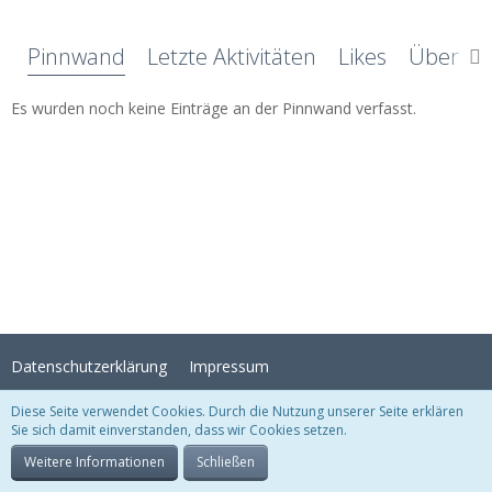
Pinnwand
Letzte Aktivitäten
Likes
Über mi
Es wurden noch keine Einträge an der Pinnwand verfasst.
Datenschutzerklärung
Impressum
Diese Seite verwendet Cookies. Durch die Nutzung unserer Seite erklären
Sie sich damit einverstanden, dass wir Cookies setzen.
Stil:
Crystal Temptation
, erstellt von
KittMedia
Community-Software:
WoltLab Suite™
Weitere Informationen
Schließen