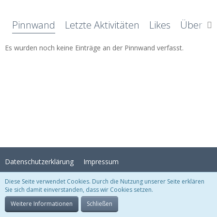
Pinnwand
Letzte Aktivitäten
Likes
Über mi
Es wurden noch keine Einträge an der Pinnwand verfasst.
Datenschutzerklärung
Impressum
Diese Seite verwendet Cookies. Durch die Nutzung unserer Seite erklären
Sie sich damit einverstanden, dass wir Cookies setzen.
Stil:
Crystal Temptation
, erstellt von
KittMedia
Community-Software:
WoltLab Suite™
Weitere Informationen
Schließen