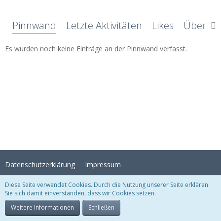
Pinnwand
Letzte Aktivitäten
Likes
Über mi
Es wurden noch keine Einträge an der Pinnwand verfasst.
Datenschutzerklärung
Impressum
Diese Seite verwendet Cookies. Durch die Nutzung unserer Seite erklären
Sie sich damit einverstanden, dass wir Cookies setzen.
Stil:
Crystal Temptation
, erstellt von
KittMedia
Community-Software:
WoltLab Suite™
Weitere Informationen
Schließen