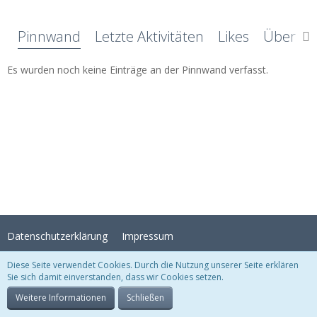
Pinnwand
Letzte Aktivitäten
Likes
Über mi
Es wurden noch keine Einträge an der Pinnwand verfasst.
Datenschutzerklärung
Impressum
Diese Seite verwendet Cookies. Durch die Nutzung unserer Seite erklären
Sie sich damit einverstanden, dass wir Cookies setzen.
Stil:
Crystal Temptation
, erstellt von
KittMedia
Community-Software:
WoltLab Suite™
Weitere Informationen
Schließen