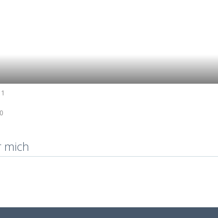
11
0
r mich