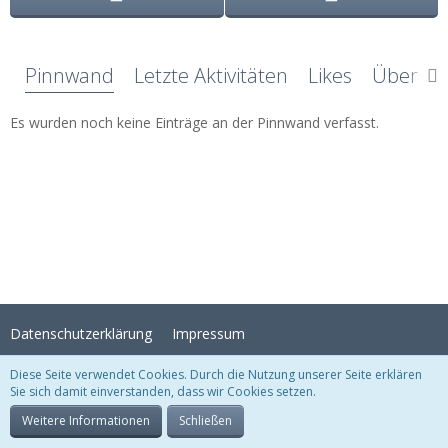
Pinnwand
Letzte Aktivitäten
Likes
Über mi
Es wurden noch keine Einträge an der Pinnwand verfasst.
Datenschutzerklärung
Impressum
Diese Seite verwendet Cookies. Durch die Nutzung unserer Seite erklären
Sie sich damit einverstanden, dass wir Cookies setzen.
Stil:
Crystal Temptation
, erstellt von
KittMedia
Community-Software:
WoltLab Suite™
Weitere Informationen
Schließen