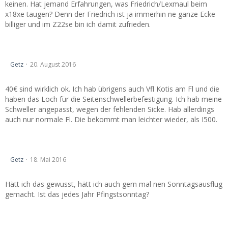
keinen. Hat jemand Erfahrungen, was Friedrich/Lexmaul beim
x18xe taugen? Denn der Friedrich ist ja immerhin ne ganze Ecke
billiger und im Z22se bin ich damit zufrieden.
passender kotflügel
Getz
20. August 2016
40€ sind wirklich ok. Ich hab übrigens auch Vfl Kotis am Fl und die
haben das Loch für die Seitenschwellerbefestigung. Ich hab meine
Schweller angepasst, wegen der fehlenden Sicke. Hab allerdings
auch nur normale Fl. Die bekommt man leichter wieder, als I500.
Bilder Opeltreffen Erfurt 2016
Getz
18. Mai 2016
Hätt ich das gewusst, hätt ich auch gern mal nen Sonntagsausflug
gemacht. Ist das jedes Jahr Pfingstsonntag?
Bilder Opeltreffen Erfurt 2016