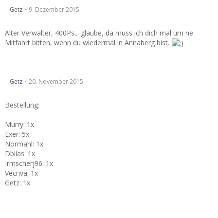
Lady in Red - Season 2k16
Getz
9. Dezember 2015
Alter Verwalter, 400Ps... glaube, da muss ich dich mal um ne
Mitfahrt bitten, wenn du wiedermal in Annaberg bist.
Vectra online Kalender Ergebnisse und Bestellung
Getz
20. November 2015
Bestellung:
Murry: 1x
Exer: 5x
Normahl: 1x
Dbilas: 1x
Irmscherj96: 1x
Vecriva: 1x
Getz: 1x
Lady in Red - Season 2k16