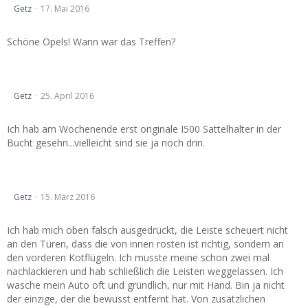
Getz
17. Mai 2016
Schöne Opels! Wann war das Treffen?
Vectra B auf 308er Bremsscheiben umrüsten.
Getz
25. April 2016
Ich hab am Wochenende erst originale I500 Sattelhalter in der
Bucht gesehn...vielleicht sind sie ja noch drin.
Hi, bin neu im Forum
Getz
15. März 2016
Ich hab mich oben falsch ausgedrückt, die Leiste scheuert nicht
an den Türen, dass die von innen rosten ist richtig, sondern an
den vorderen Kotflügeln. Ich musste meine schon zwei mal
nachlackieren und hab schließlich die Leisten weggelassen. Ich
wasche mein Auto oft und gründlich, nur mit Hand. Bin ja nicht
der einzige, der die bewusst entfernt hat. Von zusätzlichen