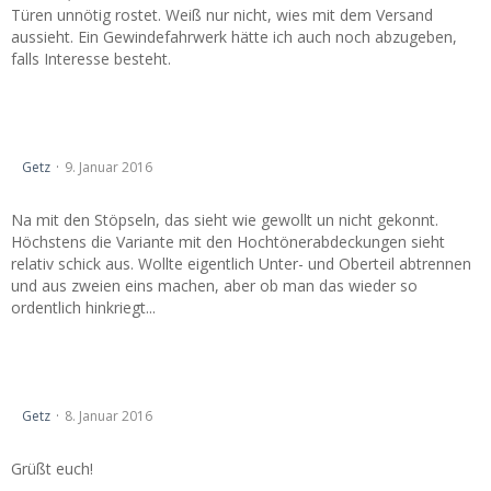
Türen unnötig rostet. Weiß nur nicht, wies mit dem Versand
aussieht. Ein Gewindefahrwerk hätte ich auch noch abzugeben,
falls Interesse besteht.
Suche DRINGEND schwarze Ledertürpappen hinten! Tausch
möglich.
Getz
9. Januar 2016
Na mit den Stöpseln, das sieht wie gewollt un nicht gekonnt.
Höchstens die Variante mit den Hochtönerabdeckungen sieht
relativ schick aus. Wollte eigentlich Unter- und Oberteil abtrennen
und aus zweien eins machen, aber ob man das wieder so
ordentlich hinkriegt...
Suche DRINGEND schwarze Ledertürpappen hinten! Tausch
möglich.
Getz
8. Januar 2016
Grüßt euch!