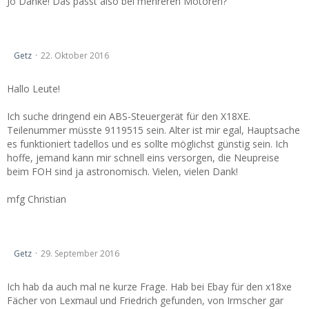
Jo Danke! Das passt also bei mehreren Motoren?
Suche dringend ABS-Steuergerät X18XE!
Getz
22. Oktober 2016
Hallo Leute!
Ich suche dringend ein ABS-Steuergerät für den X18XE.
Teilenummer müsste 9119515 sein. Alter ist mir egal, Hauptsache
es funktioniert tadellos und es sollte möglichst günstig sein. Ich
hoffe, jemand kann mir schnell eins versorgen, die Neupreise
beim FOH sind ja astronomisch. Vielen, vielen Dank!
mfg Christian
Krümmer 1.8 16V
Getz
29. September 2016
Ich hab da auch mal ne kurze Frage. Hab bei Ebay für den x18xe
Fächer von Lexmaul und Friedrich gefunden, von Irmscher gar