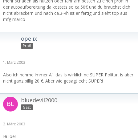
mehr schaden als nutzen oder fahr am besten zu einen profi in
der autoaufbereitung da kostets so ca.50€ und du brauchst dich
nicht abrackern und nach ca.3-4h ist er fertig und sieht top aus
mfg marco
opelix
Profi
1. März 2003
Also ich nehme immer A1 das is wirklich ne SUPER Politur, is aber
nicht ganz billig 20 €. Aber wie gesagt echt SUPER!
bluedevil2000
Gast
2. März 2003
Hi Joe!