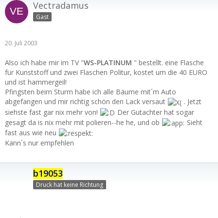
Vectradamus
Gast
20. Juli 2003
Also ich habe mir im TV "
WS-PLATINUM
" bestellt. eine Flasche
für Kunststoff und zwei Flaschen Politur, kostet um die 40 EURO
und ist hammergeil!
Pfingsten beim Sturm habe ich alle Bäume mit´m Auto
abgefangen und mir richtig schön den Lack versaut
. Jetzt
siehste fast gar nix mehr von!
Der Gutachter hat sogar
gesagt da is nix mehr mit polieren--he he, und ob
Sieht
fast aus wie neu
Kann´s nur empfehlen
b19053
Druck hat keine Richtung