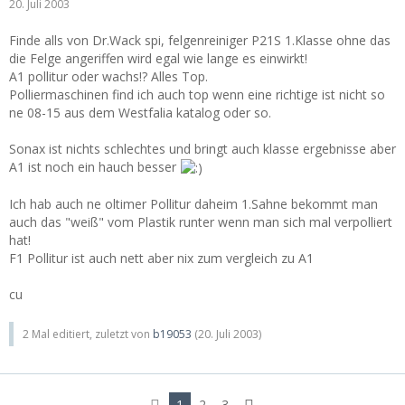
20. Juli 2003
Finde alls von Dr.Wack spi, felgenreiniger P21S 1.Klasse ohne das
die Felge angeriffen wird egal wie lange es einwirkt!
A1 pollitur oder wachs!? Alles Top.
Polliermaschinen find ich auch top wenn eine richtige ist nicht so
ne 08-15 aus dem Westfalia katalog oder so.
Sonax ist nichts schlechtes und bringt auch klasse ergebnisse aber
A1 ist noch ein hauch besser
Ich hab auch ne oltimer Pollitur daheim 1.Sahne bekommt man
auch das "weiß" vom Plastik runter wenn man sich mal verpolliert
hat!
F1 Pollitur ist auch nett aber nix zum vergleich zu A1
cu
2 Mal editiert, zuletzt von
b19053
(
20. Juli 2003
)
1
2
3