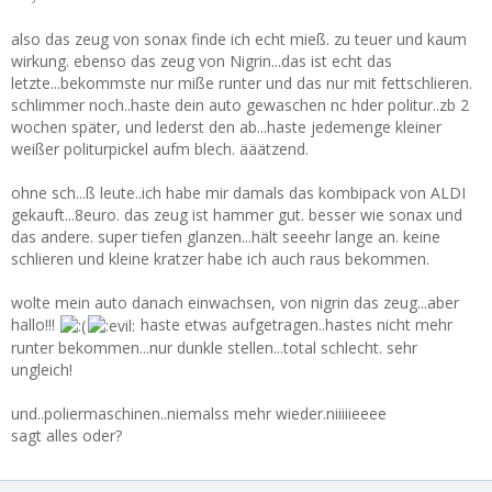
also das zeug von sonax finde ich echt mieß. zu teuer und kaum
wirkung. ebenso das zeug von Nigrin...das ist echt das
letzte...bekommste nur miße runter und das nur mit fettschlieren.
schlimmer noch..haste dein auto gewaschen nc hder politur..zb 2
wochen später, und lederst den ab...haste jedemenge kleiner
weißer politurpickel aufm blech. ääätzend.
ohne sch...ß leute..ich habe mir damals das kombipack von ALDI
gekauft...8euro. das zeug ist hammer gut. besser wie sonax und
das andere. super tiefen glanzen...hält seeehr lange an. keine
schlieren und kleine kratzer habe ich auch raus bekommen.
wolte mein auto danach einwachsen, von nigrin das zeug...aber
hallo!!!
haste etwas aufgetragen..hastes nicht mehr
runter bekommen...nur dunkle stellen...total schlecht. sehr
ungleich!
und..poliermaschinen..niemalss mehr wieder.niiiiieeee
sagt alles oder?