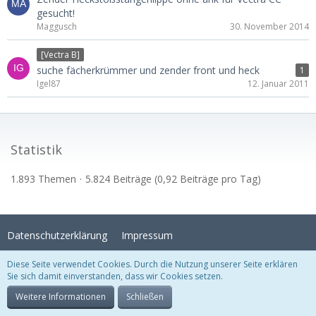
gesucht!
Maggusch
30. November 2014
[Vectra B]
suche fächerkrümmer und zender front und heck
1
Igel87
12. Januar 2011
Statistik
1.893 Themen
5.824 Beiträge (0,92 Beiträge pro Tag)
Datenschutzerklärung
Impressum
Diese Seite verwendet Cookies. Durch die Nutzung unserer Seite erklären
Sie sich damit einverstanden, dass wir Cookies setzen.
Stil:
Crystal Temptation
, erstellt von
KittMedia
Community-Software:
WoltLab Suite™
Weitere Informationen
Schließen