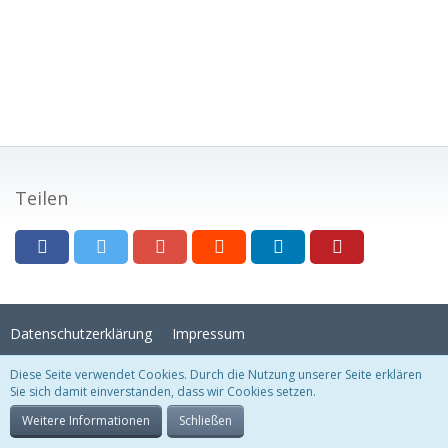
Teilen
Datenschutzerklärung
Impressum
Diese Seite verwendet Cookies. Durch die Nutzung unserer Seite erklären
Sie sich damit einverstanden, dass wir Cookies setzen.
Stil:
Crystal Temptation
, erstellt von
KittMedia
Community-Software:
WoltLab Suite™
Weitere Informationen
Schließen