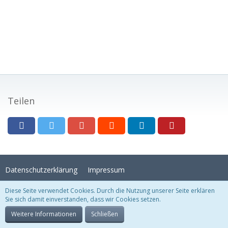
Teilen
Datenschutzerklärung
Impressum
Diese Seite verwendet Cookies. Durch die Nutzung unserer Seite erklären
Sie sich damit einverstanden, dass wir Cookies setzen.
Stil:
Crystal Temptation
, erstellt von
KittMedia
Community-Software:
WoltLab Suite™
Weitere Informationen
Schließen