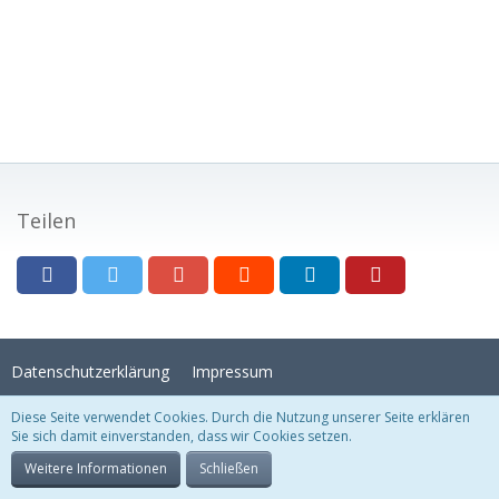
Teilen
Datenschutzerklärung
Impressum
Diese Seite verwendet Cookies. Durch die Nutzung unserer Seite erklären
Sie sich damit einverstanden, dass wir Cookies setzen.
Stil:
Crystal Temptation
, erstellt von
KittMedia
Community-Software:
WoltLab Suite™
Weitere Informationen
Schließen