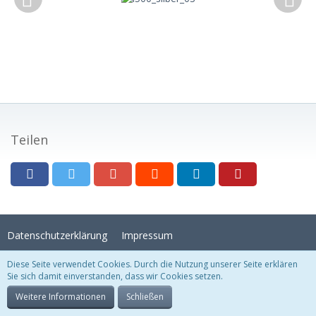
Teilen
Datenschutzerklärung
Impressum
Diese Seite verwendet Cookies. Durch die Nutzung unserer Seite erklären
Sie sich damit einverstanden, dass wir Cookies setzen.
Stil:
Crystal Temptation
, erstellt von
KittMedia
Community-Software:
WoltLab Suite™
Weitere Informationen
Schließen