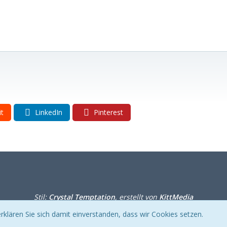
it
LinkedIn
Pinterest
Stil:
Crystal Temptation
, erstellt von
KittMedia
Community-Software:
WoltLab Suite™
klären Sie sich damit einverstanden, dass wir Cookies setzen.