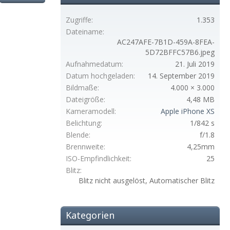
Zugriffe
1.353
Dateiname
AC247AFE-7B1D-459A-8FEA-
5D72BFFC57B6.jpeg
Aufnahmedatum
21. Juli 2019
Datum hochgeladen
14. September 2019
Bildmaße
4.000 × 3.000
Dateigröße
4,48 MB
Kameramodell
Apple iPhone XS
Belichtung
1/842 s
Blende
f/1.8
Brennweite
4,25mm
ISO-Empfindlichkeit
25
Blitz
Blitz nicht ausgelöst, Automatischer Blitz
Kategorien