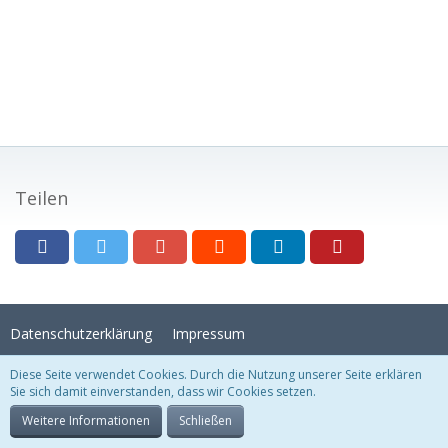
Teilen
Datenschutzerklärung
Impressum
Diese Seite verwendet Cookies. Durch die Nutzung unserer Seite erklären
Sie sich damit einverstanden, dass wir Cookies setzen.
Stil:
Crystal Temptation
, erstellt von
KittMedia
Community-Software:
WoltLab Suite™
Weitere Informationen
Schließen