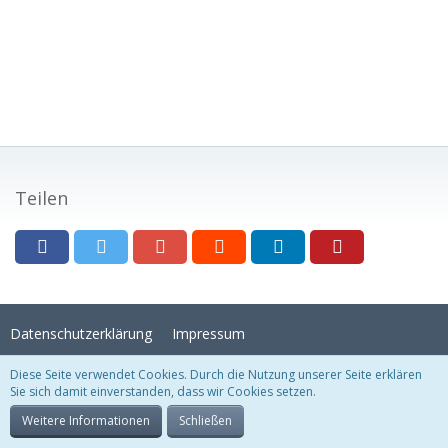
Teilen
Datenschutzerklärung
Impressum
Diese Seite verwendet Cookies. Durch die Nutzung unserer Seite erklären
Sie sich damit einverstanden, dass wir Cookies setzen.
Stil:
Crystal Temptation
, erstellt von
KittMedia
Community-Software:
WoltLab Suite™
Weitere Informationen
Schließen