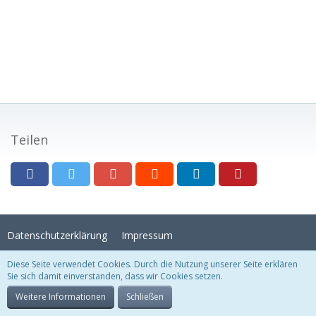
Teilen
Datenschutzerklärung
Impressum
Diese Seite verwendet Cookies. Durch die Nutzung unserer Seite erklären
Sie sich damit einverstanden, dass wir Cookies setzen.
Stil:
Crystal Temptation
, erstellt von
KittMedia
Community-Software:
WoltLab Suite™
Weitere Informationen
Schließen