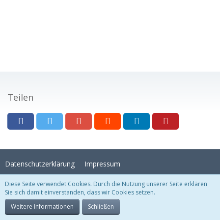
Teilen
Datenschutzerklärung
Impressum
Diese Seite verwendet Cookies. Durch die Nutzung unserer Seite erklären
Sie sich damit einverstanden, dass wir Cookies setzen.
Stil:
Crystal Temptation
, erstellt von
KittMedia
Community-Software:
WoltLab Suite™
Weitere Informationen
Schließen