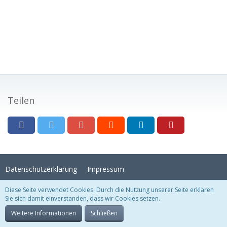
Teilen
Datenschutzerklärung
Impressum
Diese Seite verwendet Cookies. Durch die Nutzung unserer Seite erklären
Sie sich damit einverstanden, dass wir Cookies setzen.
Stil:
Crystal Temptation
, erstellt von
KittMedia
Community-Software:
WoltLab Suite™
Weitere Informationen
Schließen