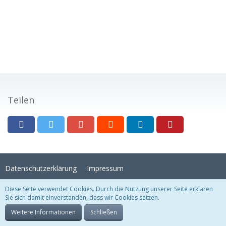
Teilen
Datenschutzerklärung
Impressum
Diese Seite verwendet Cookies. Durch die Nutzung unserer Seite erklären
Sie sich damit einverstanden, dass wir Cookies setzen.
Stil:
Crystal Temptation
, erstellt von
KittMedia
Community-Software:
WoltLab Suite™
Weitere Informationen
Schließen