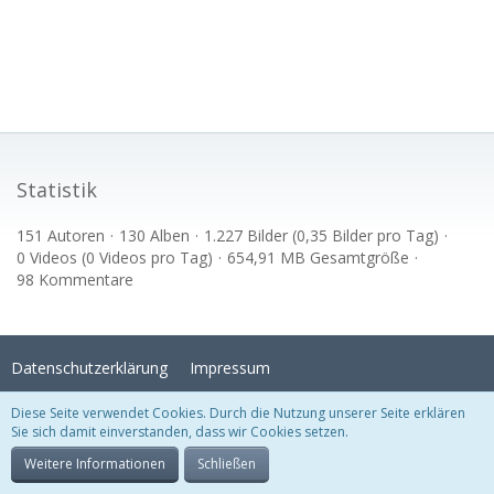
Statistik
151 Autoren
130 Alben
1.227 Bilder (0,35 Bilder pro Tag)
0 Videos (0 Videos pro Tag)
654,91 MB Gesamtgröße
98 Kommentare
Datenschutzerklärung
Impressum
Diese Seite verwendet Cookies. Durch die Nutzung unserer Seite erklären
Sie sich damit einverstanden, dass wir Cookies setzen.
Stil:
Crystal Temptation
, erstellt von
KittMedia
Community-Software:
WoltLab Suite™
Weitere Informationen
Schließen