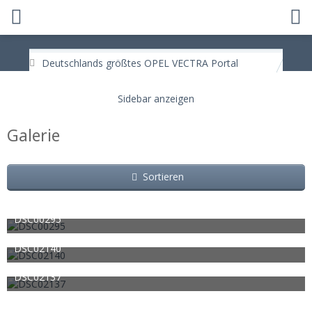
Deutschlands größtes OPEL VECTRA Portal
Galerie
Sortieren
DSC00295
Alex seiner!
20. Februar 2013
962
0
0
DSC02140
watdenn
8. Juni 2011
1.317
0
0
DSC02137
watdenn
8. Juni 2011
804
0
0