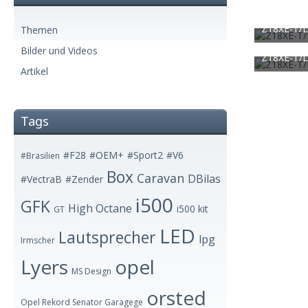
Z18XE-T/
Themen
Silver Arrow
Bilder und Videos
1.437
Z18XE-T/
Silver Arrow
Artikel
1.684
Tags
#F28
#OEM+
#Sport2
#V6
#Brasilien
Box
Caravan
DBilas
#VectraB
#Zender
i500
GFK
High Octane
i500 kit
GT
LED
Lautsprecher
lpg
Irmscher
Lyers
opel
MS Design
orsted
Opel Rekord Senator Garagege