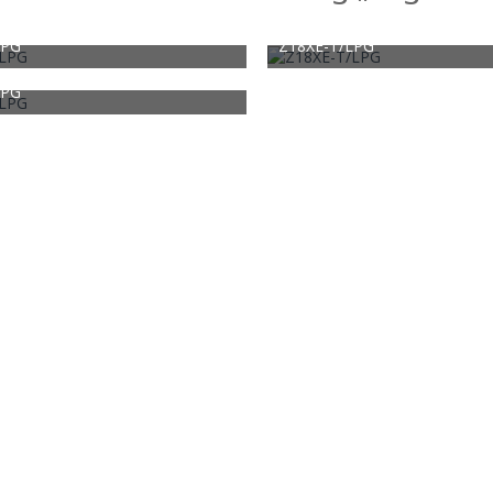
LPG
Z18XE-T/LPG
16. Februar 2019
Silver Arrow
16. Februar 2019
0
0
1.703
0
0
LPG
16. Februar 2019
0
0