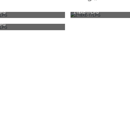
LPG
Z18XE-T/LPG
16. Februar 2019
Silver Arrow
16. Februar 2019
0
0
1.701
0
0
LPG
16. Februar 2019
0
0