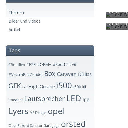
Z18XE-T/
Themen
Silver Arrow
Bilder und Videos
1.434
Z18XE-T/
Silver Arrow
Artikel
1.682
Tags
#F28
#OEM+
#Sport2
#V6
#Brasilien
Box
Caravan
DBilas
#VectraB
#Zender
i500
GFK
High Octane
i500 kit
GT
LED
Lautsprecher
lpg
Irmscher
Lyers
opel
MS Design
orsted
Opel Rekord Senator Garagege