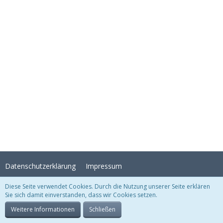
Datenschutzerklärung
Impressum
Diese Seite verwendet Cookies. Durch die Nutzung unserer Seite erklären
Sie sich damit einverstanden, dass wir Cookies setzen.
Stil:
Crystal Temptation
, erstellt von
KittMedia
Community-Software:
WoltLab Suite™
Weitere Informationen
Schließen