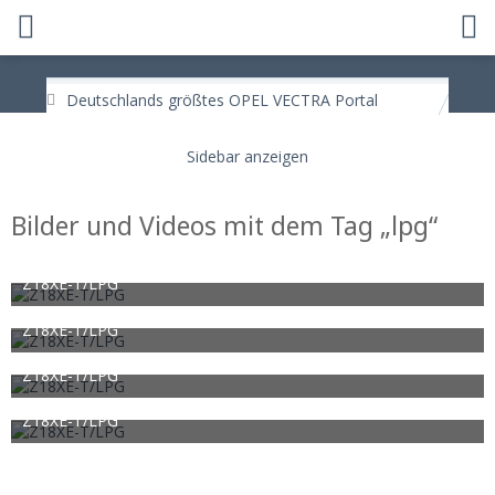
Deutschlands größtes OPEL VECTRA Portal
Bilder und Videos mit dem Tag „lpg“
Z18XE-T/LPG
Silver Arrow
16. Februar 2019
1.437
0
0
Z18XE-T/LPG
Silver Arrow
16. Februar 2019
1.703
0
0
Z18XE-T/LPG
Silver Arrow
16. Februar 2019
1.589
0
0
Z18XE-T/LPG
Silver Arrow
16. Februar 2019
1.685
0
0