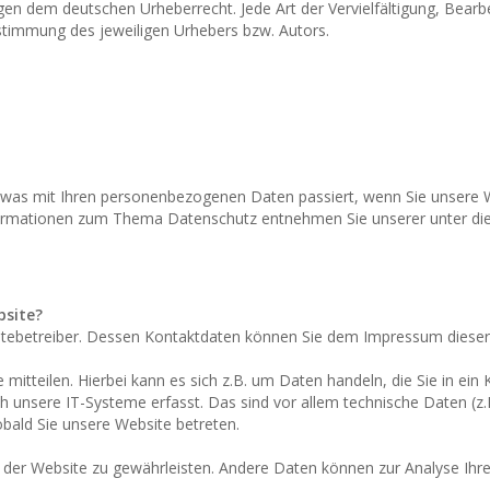
egen dem deutschen Urheberrecht. Jede Art der Vervielfältigung, Bear
ustimmung des jeweiligen Urhebers bzw. Autors.
, was mit Ihren personenbezogenen Daten passiert, wenn Sie unsere
 Informationen zum Thema Datenschutz entnehmen Sie unserer unter d
bsite?
sitebetreiber. Dessen Kontaktdaten können Sie dem Impressum diese
itteilen. Hierbei kann es sich z.B. um Daten handeln, die Sie in ein
nsere IT-Systeme erfasst. Das sind vor allem technische Daten (z.B
obald Sie unsere Website betreten.
ung der Website zu gewährleisten. Andere Daten können zur Analyse Ih