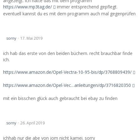
angezeigt. ich hatte das mit dem programm
https://www.mp3tag.de/
immer entsprechend gepflegt.
eventuell kannst du es mit dem programm auch mal gegenprüfen
Vectra Handbuch für Reparaturen
sorny
17. Mai 2019
ich hab das erste von den beiden büchern. recht brauchbar finde
ich.
https://www.amazon.de/Opel-Vectra-10-95-bis/dp/3768809439/
https://www.amazon.de/Opel-Vec…anleitungen/dp/3716820350
mit ein bisschen glück auch gebraucht bei ebay zu finden
ABE Kamei Sportgrill
sorny
26. April 2019
ichhab nur die abe von jom nicht kamei. sorry