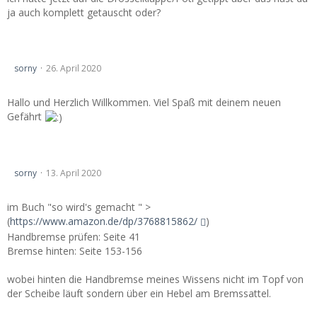
ja auch komplett getauscht oder?
Der Neue aus'm Rheinland
sorny
26. April 2020
Hallo und Herzlich Willkommen. Viel Spaß mit deinem neuen
Gefährt
wer hat das buch: Vectra B, jetzt helf ich mir selbst???
sorny
13. April 2020
im Buch "so wird's gemacht " >
(
https://www.amazon.de/dp/3768815862/
)
Handbremse prüfen: Seite 41
Bremse hinten: Seite 153-156
wobei hinten die Handbremse meines Wissens nicht im Topf von
der Scheibe läuft sondern über ein Hebel am Bremssattel.