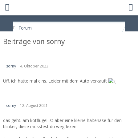
Forum
Beiträge von sorny
Friedrich rs stoßstange gutachten
sorny
4. Oktober 2023
Uff. ich hatte mal eins. Leider mit dem Auto verkauft
Faceliftscheinwerfer in Vor-Facelift einbauen.
sorny
12. August 2021
das geht. am kotflügel ist aber eine kleine haltenase für den
blinker, diese müsstest du wegflexen