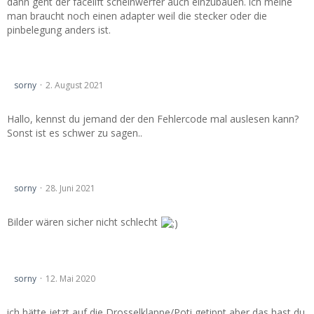
dann geht der facelift scheinwerfer auch einzubauen. ich meine
man braucht noch einen adapter weil die stecker oder die
pinbelegung anders ist.
Motor geht während der Fahrt einfach aus
sorny
2. August 2021
Hallo, kennst du jemand der den Fehlercode mal auslesen kann?
Sonst ist es schwer zu sagen..
Vectra A, 1,8i - Rentnerfahrzeug
sorny
28. Juni 2021
Bilder wären sicher nicht schlecht
Drosselklappe reagiert nicht Z18XE
sorny
12. Mai 2020
ich hätte jetzt auf die Drosselklappe/Poti getippt aber das hast du