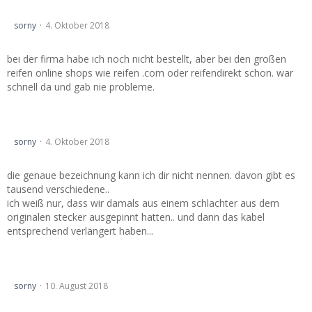
Räder online kaufen
sorny
4. Oktober 2018
bei der firma habe ich noch nicht bestellt, aber bei den großen
reifen online shops wie reifen .com oder reifendirekt schon. war
schnell da und gab nie probleme.
Vectra C - ESP OFF Schalter nachrüsten
sorny
4. Oktober 2018
die genaue bezeichnung kann ich dir nicht nennen. davon gibt es
tausend verschiedene..
ich weiß nur, dass wir damals aus einem schlachter aus dem
originalen stecker ausgepinnt hatten.. und dann das kabel
entsprechend verlängert haben...
VO-Treffen Edersee 2018
sorny
10. August 2018