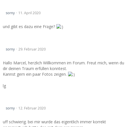
Rückfahrkamera einbauen
sorny
11. April 2020
und gibt es dazu eine Frage?
der Traum des i500-Freaks...
sorny
29. Februar 2020
Hallo Marcel, herzlich Willkommen im Forum. Freut mich, wenn du
dir deinen Traum erfüllen konntest.
Kannst gern ein paar Fotos zeigen.
lg
CD70 Navi und Metadaten (ID3 Tags)
sorny
12. Februar 2020
uff schwierig. bei mir wurde das eigentlich immer korrekt