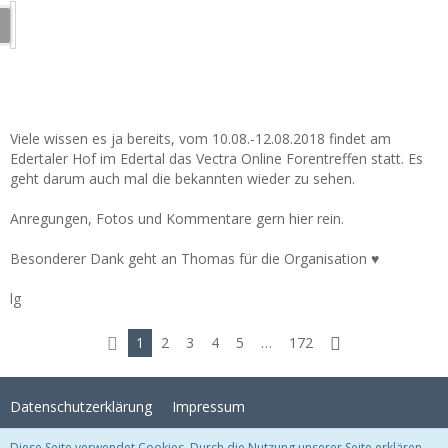
Viele wissen es ja bereits, vom 10.08.-12.08.2018 findet am
Edertaler Hof im Edertal das Vectra Online Forentreffen statt. Es
geht darum auch mal die bekannten wieder zu sehen.
Anregungen, Fotos und Kommentare gern hier rein.
Besonderer Dank geht an Thomas für die Organisation ♥
lg
1
2
3
4
5
…
172
Datenschutzerklärung
Impressum
Diese Seite verwendet Cookies. Durch die Nutzung unserer Seite erklären