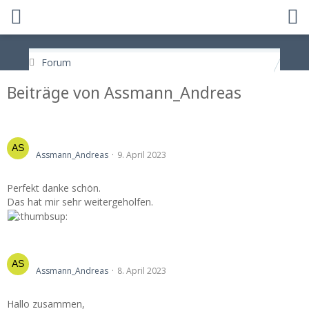
Forum
Beiträge von Assmann_Andreas
Opel Vectra B BJ 99 (Motorcode X16XEL) neuer KWS
Assmann_Andreas
9. April 2023
Perfekt danke schön.
Das hat mir sehr weitergeholfen.
Opel Vectra B BJ 99 (Motorcode X16XEL) neuer KWS
Assmann_Andreas
8. April 2023
Hallo zusammen,