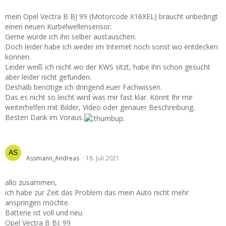
mein Opel Vectra B BJ 99 (Motorcode X16XEL) braucht unbedingt
einen neuen Kurbelwellensensor.
Gerne würde ich ihn selber austauschen.
Doch leider habe ich weder im Internet noch sonst wo entdecken
können.
Leider weiß ich nicht wo der KWS sitzt, habe ihn schon gesucht
aber leider nicht gefunden.
Deshalb benötige ich dringend euer Fachwissen.
Das es nicht so leicht wird was mir fast klar. Könnt Ihr mir
weiterhelfen mit Bilder, Video oder genauer Beschreibung.
Besten Dank im Voraus.
Vectra B springt nicht mehr an
Assmann_Andreas
18. Juli 2021
allo zusammen,
ich habe zur Zeit das Problem das mein Auto nicht mehr
anspringen möchte.
Batterie ist voll und neu.
Opel Vectra B BJ: 99