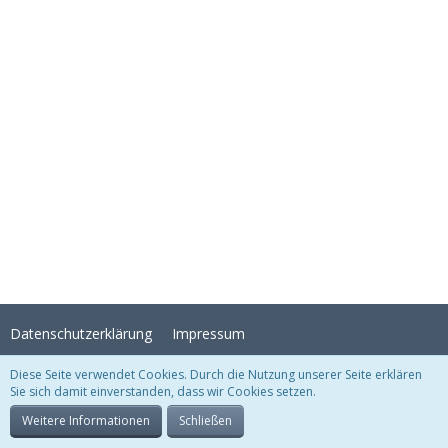
Datenschutzerklärung
Impressum
Diese Seite verwendet Cookies. Durch die Nutzung unserer Seite erklären
Sie sich damit einverstanden, dass wir Cookies setzen.
Stil:
Crystal Temptation
, erstellt von
KittMedia
Community-Software:
WoltLab Suite™
Weitere Informationen
Schließen