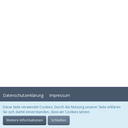
Datenschutzerklärung
Impressum
Diese Seite verwendet Cookies. Durch die Nutzung unserer Seite erklären
Sie sich damit einverstanden, dass wir Cookies setzen.
Stil:
Crystal Temptation
, erstellt von
KittMedia
Community-Software:
WoltLab Suite™
Weitere Informationen
Schließen