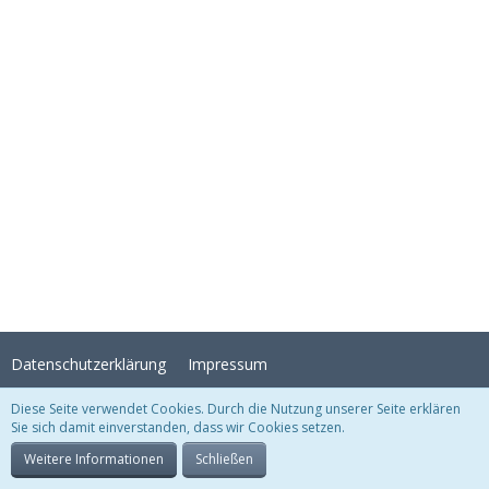
Datenschutzerklärung
Impressum
Diese Seite verwendet Cookies. Durch die Nutzung unserer Seite erklären
Sie sich damit einverstanden, dass wir Cookies setzen.
Stil:
Crystal Temptation
, erstellt von
KittMedia
Community-Software:
WoltLab Suite™
Weitere Informationen
Schließen