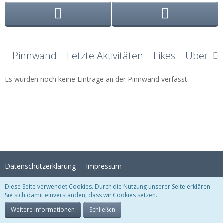
Pinnwand
Letzte Aktivitäten
Likes
Über mi
Es wurden noch keine Einträge an der Pinnwand verfasst.
Datenschutzerklärung
Impressum
Diese Seite verwendet Cookies. Durch die Nutzung unserer Seite erklären
Sie sich damit einverstanden, dass wir Cookies setzen.
Stil:
Crystal Temptation
, erstellt von
KittMedia
Community-Software:
WoltLab Suite™
Weitere Informationen
Schließen