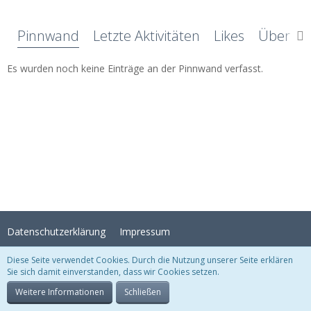
Pinnwand
Letzte Aktivitäten
Likes
Über mi
Es wurden noch keine Einträge an der Pinnwand verfasst.
Datenschutzerklärung
Impressum
Diese Seite verwendet Cookies. Durch die Nutzung unserer Seite erklären
Sie sich damit einverstanden, dass wir Cookies setzen.
Stil:
Crystal Temptation
, erstellt von
KittMedia
Community-Software:
WoltLab Suite™
Weitere Informationen
Schließen