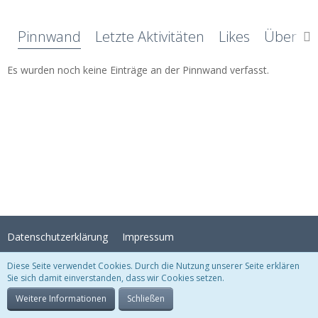
Pinnwand
Letzte Aktivitäten
Likes
Über mi
Es wurden noch keine Einträge an der Pinnwand verfasst.
Datenschutzerklärung
Impressum
Diese Seite verwendet Cookies. Durch die Nutzung unserer Seite erklären
Sie sich damit einverstanden, dass wir Cookies setzen.
Stil:
Crystal Temptation
, erstellt von
KittMedia
Community-Software:
WoltLab Suite™
Weitere Informationen
Schließen