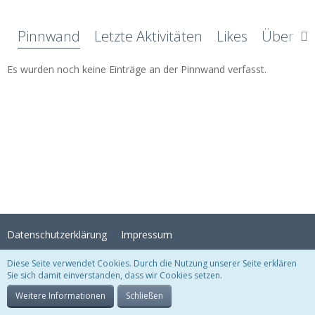
Pinnwand
Letzte Aktivitäten
Likes
Über mi
Es wurden noch keine Einträge an der Pinnwand verfasst.
Datenschutzerklärung
Impressum
Diese Seite verwendet Cookies. Durch die Nutzung unserer Seite erklären
Sie sich damit einverstanden, dass wir Cookies setzen.
Stil:
Crystal Temptation
, erstellt von
KittMedia
Community-Software:
WoltLab Suite™
Weitere Informationen
Schließen