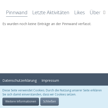
Pinnwand
Letzte Aktivitäten
Likes
Über mi
Es wurden noch keine Einträge an der Pinnwand verfasst.
Datenschutzerklärung
Impressum
Diese Seite verwendet Cookies. Durch die Nutzung unserer Seite erklären
Sie sich damit einverstanden, dass wir Cookies setzen.
Stil:
Crystal Temptation
, erstellt von
KittMedia
Community-Software:
WoltLab Suite™
Weitere Informationen
Schließen