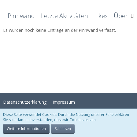
Pinnwand
Letzte Aktivitäten
Likes
Über mi
Es wurden noch keine Einträge an der Pinnwand verfasst.
Datenschutzerklärung
Impressum
Diese Seite verwendet Cookies. Durch die Nutzung unserer Seite erklären
Sie sich damit einverstanden, dass wir Cookies setzen.
Stil:
Crystal Temptation
, erstellt von
KittMedia
Community-Software:
WoltLab Suite™
Weitere Informationen
Schließen