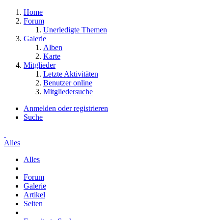
Home
Forum
Unerledigte Themen
Galerie
Alben
Karte
Mitglieder
Letzte Aktivitäten
Benutzer online
Mitgliedersuche
Anmelden oder registrieren
Suche
Alles
Alles
Forum
Galerie
Artikel
Seiten