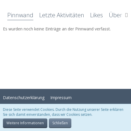
Pinnwand
Letzte Aktivitäten
Likes
Über mi
Es wurden noch keine Einträge an der Pinnwand verfasst.
Datenschutzerklärung
Impressum
Diese Seite verwendet Cookies. Durch die Nutzung unserer Seite erklären
Sie sich damit einverstanden, dass wir Cookies setzen.
Stil:
Crystal Temptation
, erstellt von
KittMedia
Community-Software:
WoltLab Suite™
Weitere Informationen
Schließen