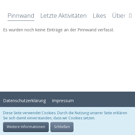
Pinnwand
Letzte Aktivitäten
Likes
Über mi
Es wurden noch keine Einträge an der Pinnwand verfasst.
Datenschutzerklärung
Impressum
Diese Seite verwendet Cookies. Durch die Nutzung unserer Seite erklären
Sie sich damit einverstanden, dass wir Cookies setzen.
Stil:
Crystal Temptation
, erstellt von
KittMedia
Community-Software:
WoltLab Suite™
Weitere Informationen
Schließen