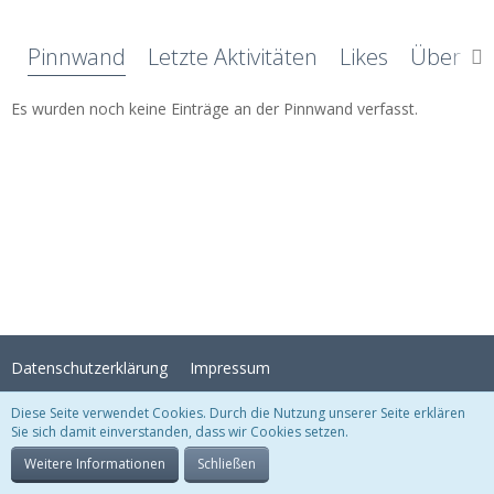
Pinnwand
Letzte Aktivitäten
Likes
Über mi
Es wurden noch keine Einträge an der Pinnwand verfasst.
Datenschutzerklärung
Impressum
Diese Seite verwendet Cookies. Durch die Nutzung unserer Seite erklären
Sie sich damit einverstanden, dass wir Cookies setzen.
Stil:
Crystal Temptation
, erstellt von
KittMedia
Community-Software:
WoltLab Suite™
Weitere Informationen
Schließen